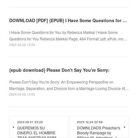
DOWNLOAD [PDF] {EPUB} I Have Some Questions for You by Rebecca Makkai
I Have Some Questions for You by Rebecca Makkai I Have Some
Questions for You Rebecca Makkai Page: 464 Format: pdf, ePub, mo…
2024.03.02 13:03
{epub download} Please Don't Say You're Sorry:
Please Don't Say You're Sorry: An Empowering Perspective on
Marriage, Separation, and Divorce from a Marriage-Loving Divorce At…
2024.03.02 13:03
2024.03.01 03:20
2023.12.24 22:59
QUEREMOS SU
DOWNLOADS Preacher's
DINERO. EL HOMBRE
Bloody Rampage by
TRAS AMSTRAD ESPA…
William W. Johnstone, J…