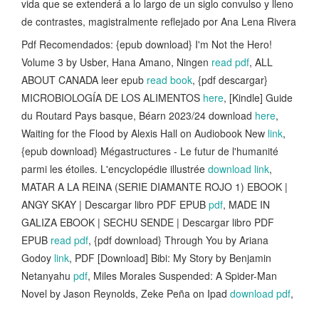
vida que se extenderá a lo largo de un siglo convulso y lleno
de contrastes, magistralmente reflejado por Ana Lena Rivera
Pdf Recomendados: {epub download} I'm Not the Hero!
Volume 3 by Usber, Hana Amano, Ningen
read pdf
, ALL
ABOUT CANADA leer epub
read book
, {pdf descargar}
MICROBIOLOGÍA DE LOS ALIMENTOS
here
, [Kindle] Guide
du Routard Pays basque, Béarn 2023/24 download
here
,
Waiting for the Flood by Alexis Hall on Audiobook New
link
,
{epub download} Mégastructures - Le futur de l'humanité
parmi les étoiles. L'encyclopédie illustrée
download link
,
MATAR A LA REINA (SERIE DIAMANTE ROJO 1) EBOOK |
ANGY SKAY | Descargar libro PDF EPUB
pdf
, MADE IN
GALIZA EBOOK | SECHU SENDE | Descargar libro PDF
EPUB
read pdf
, {pdf download} Through You by Ariana
Godoy
link
, PDF [Download] Bibi: My Story by Benjamin
Netanyahu
pdf
, Miles Morales Suspended: A Spider-Man
Novel by Jason Reynolds, Zeke Peña on Ipad
download pdf
,