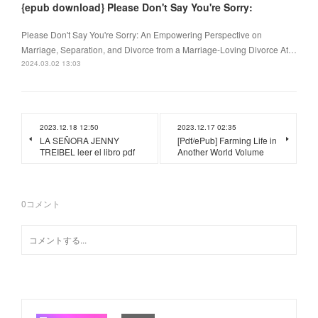
{epub download} Please Don't Say You're Sorry:
Please Don't Say You're Sorry: An Empowering Perspective on
Marriage, Separation, and Divorce from a Marriage-Loving Divorce At…
2024.03.02 13:03
2023.12.18 12:50
2023.12.17 02:35
LA SEÑORA JENNY
[Pdf/ePub] Farming Life in
TREIBEL leer el libro pdf
Another World Volume
0
コメント