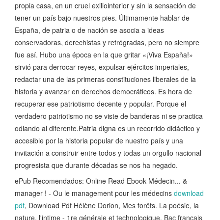
propia casa, en un cruel exiliointerior y sin la sensación de
tener un país bajo nuestros pies. Últimamente hablar de
España, de patria o de nación se asocia a ideas
conservadoras, derechistas y retrógradas, pero no siempre
fue así. Hubo una época en la que gritar «¡Viva España!»
sirvió para derrocar reyes, expulsar ejércitos imperiales,
redactar una de las primeras constituciones liberales de la
historia y avanzar en derechos democráticos. Es hora de
recuperar ese patriotismo decente y popular. Porque el
verdadero patriotismo no se viste de banderas ni se practica
odiando al diferente.Patria digna es un recorrido didáctico y
accesible por la historia popular de nuestro país y una
invitación a construir entre todos y todas un orgullo nacional
progresista que durante décadas se nos ha negado.
ePub Recomendados: Online Read Ebook Médecin... &
manager ! - Ou le management pour les médecins
download
pdf
, Download Pdf Hélène Dorion, Mes forêts. La poésie, la
nature, l'intime - 1re générale et technologique. Bac français